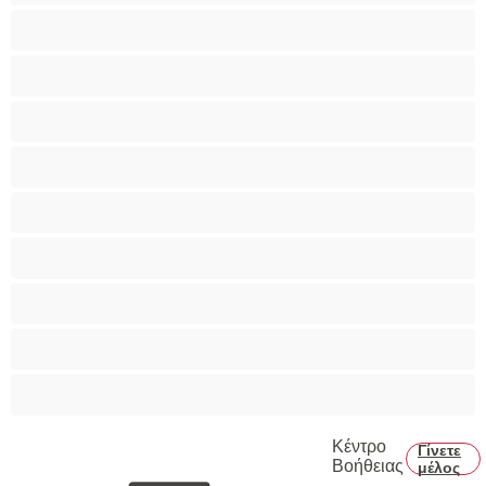
Ομαδικό Σεξ
Παιχνίδια
Πορνοστάρ
Πρωκτικό
Τεράστια Βυζιά
Τριχωτό μουνάκι
Φετίχ
Φοιτήτριες
Χυσίματα
Κέντρο
Γίνετε
Βοήθειας
μέλος