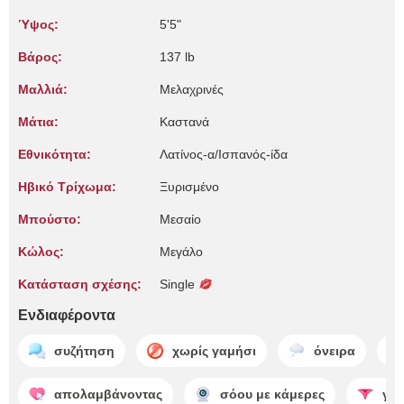
Ύψος:
5'5"
Βάρος:
137 lb
Μαλλιά:
Μελαχρινές
Μάτια:
Καστανά
Εθνικότητα:
Λατίνος-α/Ισπανός-ίδα
Ηβικό Τρίχωμα:
Ξυρισμένο
Μπούστο:
Μεσαίο
Κώλος:
Μεγάλο
Κατάσταση σχέσης:
Single
Ενδιαφέροντα
συζήτηση
χωρίς γαμήσι
όνειρα
απολαμβάνοντας
σόου με κάμερες
γδύ