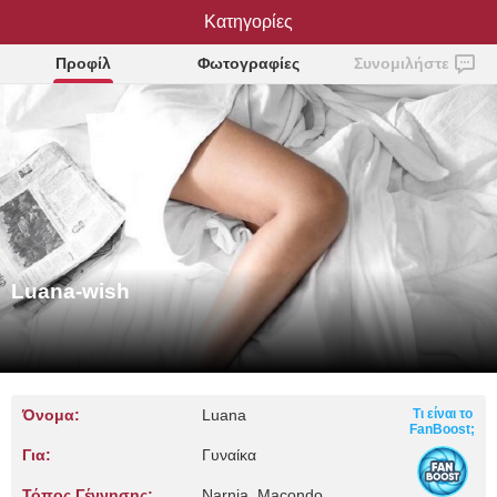
Luana-wish
Κατηγορίες
Προφίλ
Φωτογραφίες
Συνομιλήστε
Luana-wish
Όνομα:
Luana
Τι είναι το
FanBoost;
Για:
Γυναίκα
Τόπος Γέννησης:
Narnia, Macondo