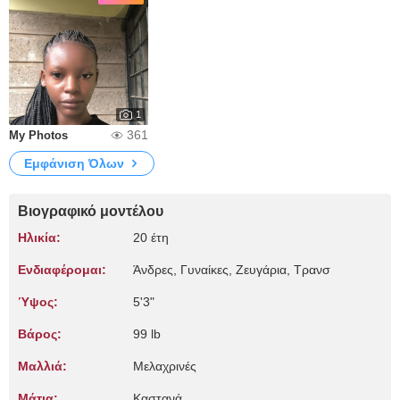
1
361
My Photos
Εμφάνιση Όλων
Βιογραφικό μοντέλου
Ηλικία:
20 έτη
Ενδιαφέρομαι:
Άνδρες, Γυναίκες, Zευγάρια, Τρανσ
Ύψος:
5'3"
Βάρος:
99 lb
Μαλλιά:
Μελαχρινές
Μάτια:
Καστανά