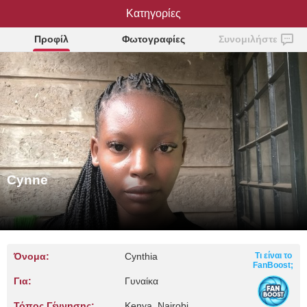
Κατηγορίες
Cynne
Προφίλ
Φωτογραφίες
Συνομιλήστε
Cynne
Όνομα:
Cynthia
Τι είναι το
FanBoost;
Για:
Γυναίκα
Τόπος Γέννησης:
Kenya, Nairobi