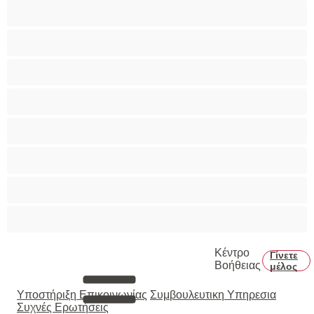
Παιχνίδια
Πορνοστάρ
Πρωκτικό
Τεράστια Βυζιά
Τριχωτό μουνάκι
Φετίχ
Φοιτήτριες
Χυσίματα
Κέντρο
Γίνετε
Βοήθειας
μέλος
Υποστήριξη Επικοινωνίας
Συμβουλευτικη Υπηρεσια
Συχνές Ερωτήσεις