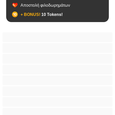
Αποστολή φιλοδωρημάτων
+ BONUS!
10 Tokens!
BBW
Έγκυες
Αράβισσες
Ασιάτισσες
Γιαγιάδες
Δεσίματα
Ενήλικες 18+
Ηλικιωμένες